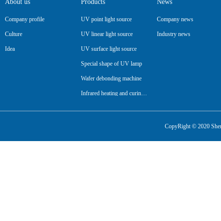
About us
Products
News
Company profile
UV point light source
Company news
Culture
UV linear light source
Industry news
Idea
UV surface light source
Special shape of UV lamp
Wafer debonding machine
Infrared heating and curing lamp
Pipeline
CopyRight © 2020 Shenz